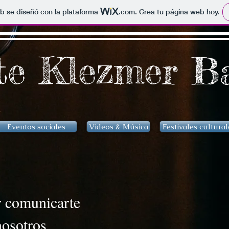
b se diseñó con la plataforma
.com
. Crea tu página web hoy.
te Klezmer B
Eventos sociales
Videos & Música
Festivales cultural
r comunicarte
nosotros