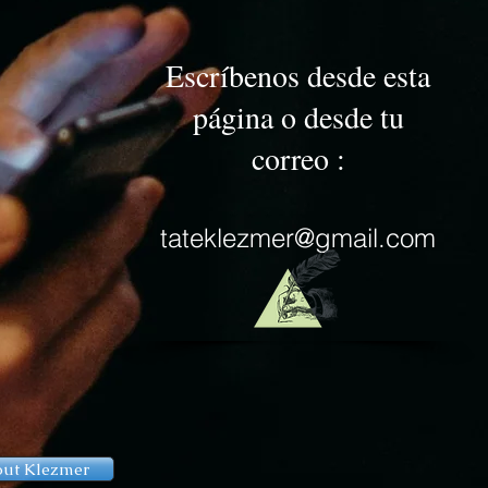
Escríbenos desde esta
página o desde tu
correo :
tateklezmer@gmail.com
ut Klezmer