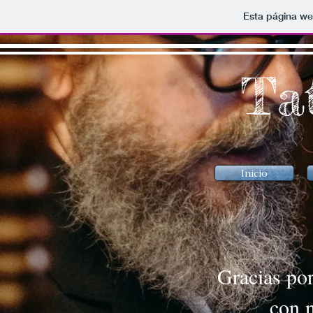
Esta página we
Ta
Inicio
Gracias po
con 