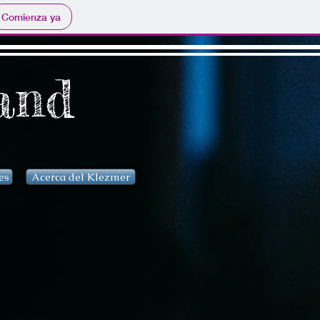
Comienza ya
and
es
Acerca del Klezmer